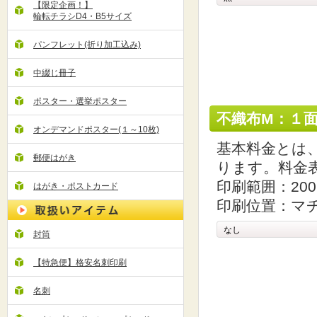
【限定企画！】
輪転チラシD4・B5サイズ
パンフレット(折り加工込み)
中綴じ冊子
ポスター・選挙ポスター
不織布M：１
オンデマンドポスター(１～10枚)
基本料金とは
郵便はがき
ります。料金
印刷範囲：200
はがき・ポストカード
印刷位置：マ
封筒
【特急便】格安名刺印刷
名刺