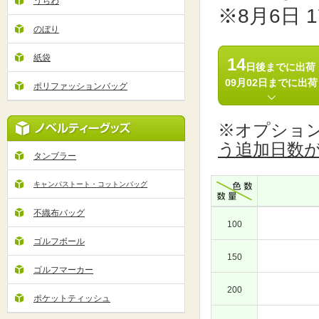
うちわ
※8月6日 
のぼり
紙袋
14
日後までに出荷
09月02日までに出荷
ポリファッションバッグ
※オプショ
う追加日数
タンブラー
キャンパストート・コットンバッグ
不織布バッグ
100
ゴルフボール
150
ゴルフマーカー
200
ポケットティッシュ