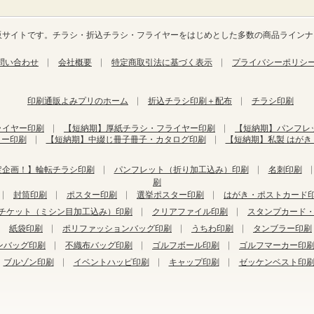
合通販サイトです。チラシ・折込チラシ・フライヤーをはじめとした多数の商品ライン
問い合わせ
会社概要
特定商取引法に基づく表示
プライバシーポリシ
印刷通販よみプリのホーム
折込チラシ印刷＋配布
チラシ印刷
ライヤー印刷
【短納期】厚紙チラシ・フライヤー印刷
【短納期】パンフレ
ター印刷
【短納期】中綴じ冊子冊子・カタログ印刷
【短納期】私製 はが
定企画！】輪転チラシ印刷
パンフレット（折り加工込み）印刷
名刺印刷
刷
封筒印刷
ポスター印刷
選挙ポスター印刷
はがき・ポストカード
チケット（ミシン目加工込み）印刷
クリアファイル印刷
スタンプカード
紙袋印刷
ポリファッションバッグ印刷
うちわ印刷
タンブラー印刷
ンバッグ印刷
不織布バッグ印刷
ゴルフボール印刷
ゴルフマーカー印
ブルゾン印刷
イベントハッピ印刷
キャップ印刷
ゼッケンベスト印