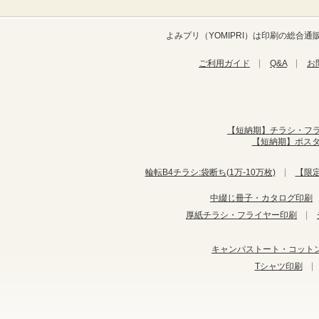
よみプリ（YOMIPRI）は印刷の総
ご利用ガイド
Q&A
お
【短納期】チラシ・フ
【短納期】ポス
輪転B4チラシ:袋断ち(1万-10万枚)
【限
中綴じ冊子・カタログ印刷
厚紙チラシ・フライヤー印刷
キャンパストート・コット
Tシャツ印刷