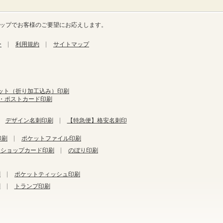
ナップでお客様のご要望にお応えします。
ー
利用規約
サイトマップ
ット（折り加工込み）印刷
き・ポストカード印刷
デザイン名刺印刷
【特急便】格安名刺印
印刷
ポケットファイル印刷
・ショップカード印刷
のぼり印刷
刷
ポケットティッシュ印刷
刷
トランプ印刷