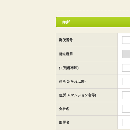
住所
郵便番号
都道府県
住所(郡市区)
住所２(それ以降)
住所３(マンション名等)
会社名
部署名