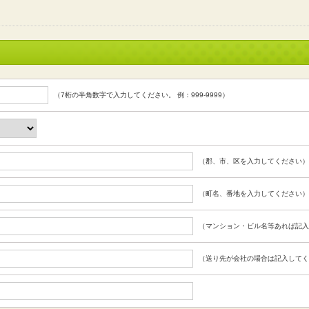
（7桁の半角数字で入力してください。 例：999-9999）
（郡、市、区を入力してください）
（町名、番地を入力してください）
（マンション・ビル名等あれば記入
（送り先が会社の場合は記入してく