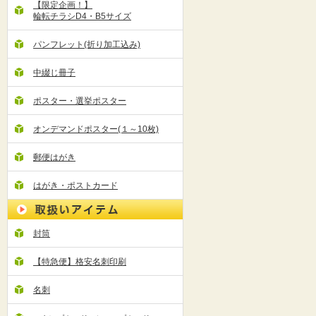
【限定企画！】
輪転チラシD4・B5サイズ
パンフレット(折り加工込み)
中綴じ冊子
ポスター・選挙ポスター
オンデマンドポスター(１～10枚)
郵便はがき
はがき・ポストカード
封筒
【特急便】格安名刺印刷
名刺