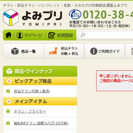
チラシ・折込チラシ・パンフレット・名刺・カタログの印刷総合通販よみプリ
申し訳ございません
ご指定の商品ページ
折込チラシ印刷＋配布
チラシ・フライヤー
輪転B4チラシ:袋断ち(1万-10万枚)