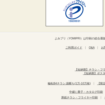
よみプリ（YOMIPRI）は印刷の総
ご利用ガイド
Q&A
お
【短納期】チラシ・フ
【短納期】ポス
輪転B4チラシ:袋断ち(1万-10万枚)
【限
中綴じ冊子・カタログ印刷
厚紙チラシ・フライヤー印刷