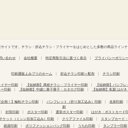
合通販サイトです。チラシ・折込チラシ・フライヤーをはじめとした多数の商品ライン
問い合わせ
会社概要
特定商取引法に基づく表示
プライバシーポリシ
印刷通販よみプリのホーム
折込チラシ印刷＋配布
チラシ印刷
ライヤー印刷
【短納期】厚紙チラシ・フライヤー印刷
【短納期】パンフレ
ター印刷
【短納期】中綴じ冊子冊子・カタログ印刷
【短納期】私製 はが
定企画！】輪転チラシ印刷
パンフレット（折り加工込み）印刷
名刺印刷
刷
封筒印刷
ポスター印刷
選挙ポスター印刷
はがき・ポストカード
チケット（ミシン目加工込み）印刷
クリアファイル印刷
スタンプカード
紙袋印刷
ポリファッションバッグ印刷
うちわ印刷
タンブラー印刷