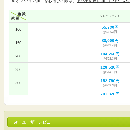
※オプション加工をお選びの際は、
上記出荷日に加工に伴う追加
シルクプリント
55,730円
100
@557.3円
80,000円
150
@533.4円
104,260円
200
@521.3円
128,520円
250
@514.1円
152,790円
300
@509.3円
201,320円
400
@503.3円
249,840円
500
@499.7円
298,370円
ユーザーレビュー
600
@497.3円