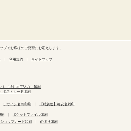
ナップでお客様のご要望にお応えします。
ー
利用規約
サイトマップ
ット（折り加工込み）印刷
き・ポストカード印刷
デザイン名刺印刷
【特急便】格安名刺印
印刷
ポケットファイル印刷
・ショップカード印刷
のぼり印刷