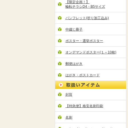
【限定企画！】
輪転チラシD4・B5サイズ
パンフレット(折り加工込み)
中綴じ冊子
ポスター・選挙ポスター
オンデマンドポスター(１～10枚)
郵便はがき
はがき・ポストカード
封筒
【特急便】格安名刺印刷
名刺