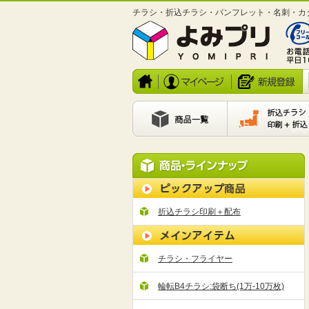
チラシ・折込チラシ・パンフレット・名刺・カ
折込チラシ印刷＋配布
チラシ・フライヤー
輪転B4チラシ:袋断ち(1万-10万枚)