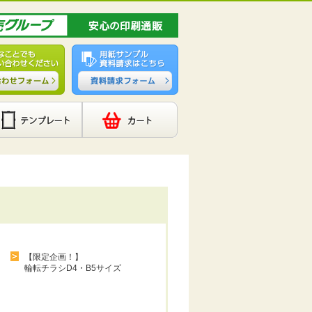
【限定企画！】
輪転チラシD4・B5サイズ