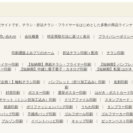
合通販サイトです。チラシ・折込チラシ・フライヤーをはじめとした多数の商品ライン
問い合わせ
会社概要
特定商取引法に基づく表示
プライバシーポリシ
印刷通販よみプリのホーム
折込チラシ印刷＋配布
チラシ印刷
ライヤー印刷
【短納期】厚紙チラシ・フライヤー印刷
【短納期】パンフレ
ター印刷
【短納期】中綴じ冊子冊子・カタログ印刷
【短納期】私製 はが
定企画！】輪転チラシ印刷
パンフレット（折り加工込み）印刷
名刺印刷
刷
封筒印刷
ポスター印刷
選挙ポスター印刷
はがき・ポストカード
チケット（ミシン目加工込み）印刷
クリアファイル印刷
スタンプカード
紙袋印刷
ポリファッションバッグ印刷
うちわ印刷
タンブラー印刷
ンバッグ印刷
不織布バッグ印刷
ゴルフボール印刷
ゴルフマーカー印
ブルゾン印刷
イベントハッピ印刷
キャップ印刷
ゼッケンベスト印