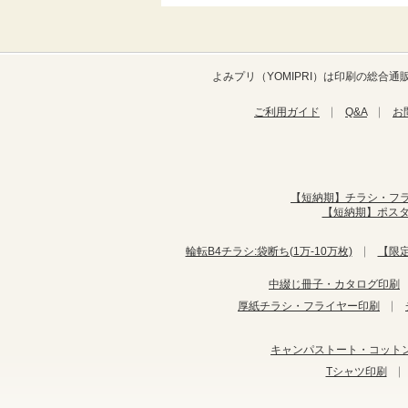
よみプリ（YOMIPRI）は印刷の総
ご利用ガイド
Q&A
お
【短納期】チラシ・フ
【短納期】ポス
輪転B4チラシ:袋断ち(1万-10万枚)
【限
中綴じ冊子・カタログ印刷
厚紙チラシ・フライヤー印刷
キャンパストート・コット
Tシャツ印刷