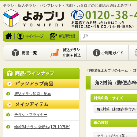
チラシ・折込チラシ・パンフレット・名刺・カタログの印刷総合通販よみプリ
印刷通販よみプリのホーム
>
封
角2封筒（郵便赤枠
折込チラシ印刷＋配布
封筒印刷：サイズ
チラシ・フライヤー
紙の種類
輪転B4チラシ:袋断ち(1万-10万枚)