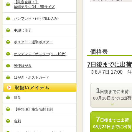
【限定企画！】
輪転チラシD4・B5サイズ
パンフレット(折り加工込み)
中綴じ冊子
ポスター・選挙ポスター
価格表
オンデマンドポスター(１～10枚)
7
日後までに出荷
郵便はがき
※8月7日 17:00
はがき・ポストカード
1
日後までに出荷
封筒
08月16日までに出荷
【特急便】格安名刺印刷
7
日後までに出荷
名刺
08月22日までに出荷