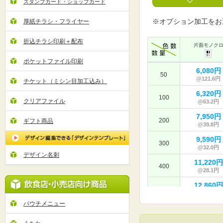
スタンプカード・ショップカード
※オプション加工をお
厚紙チラシ・フライヤー
折込チラシ印刷＋配布
片面モノク
ポケットファイル印刷
6,080円
50
@121.6円
チケット（ミシン目加工込み）
6,320円
100
クリアファイル
@63.2円
7,950円
200
ギフト商品
@39.8円
9,590円
300
@32.0円
デザイン名刺
11,220円
400
@28.1円
12,860円
500
@25.8円
パウチメニュー
14,240円
600
@23.8円